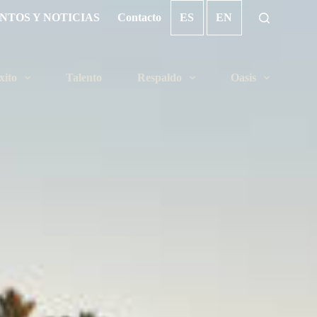
NTOS Y NOTICIAS
Contacto
ES
EN
xito
Talento
Respaldo
Oasis